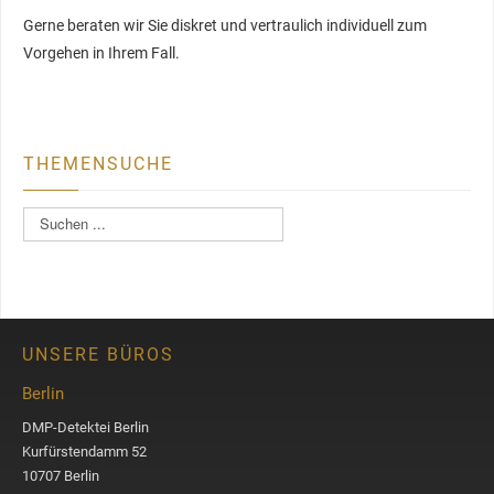
Gerne beraten wir Sie diskret und vertraulich individuell zum
Vorgehen in Ihrem Fall.
THEMENSUCHE
S
u
c
h
e
n
UNSERE BÜROS
Berlin
DMP-Detektei Berlin
Kurfürstendamm 52
10707 Berlin