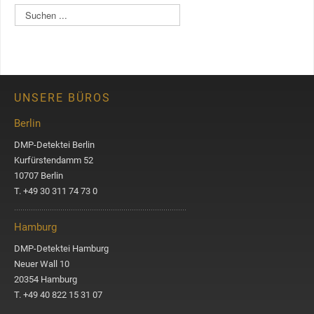
S
u
c
h
e
n
UNSERE BÜROS
Berlin
DMP-Detektei Berlin
Kurfürstendamm 52
10707 Berlin
T. +49 30 311 74 73 0
Hamburg
DMP-Detektei Hamburg
Neuer Wall 10
20354 Hamburg
T. +49 40 822 15 31 07