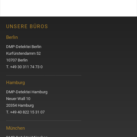
c
h
e
n
UNSERE BÜROS
Berlin
DMP-Detektei Berlin
Kurfürstendamm 52
10707 Berlin
T. +49 30 311 74 73 0
Hamburg
DMP-Detektei Hamburg
Neuer Wall 10
20354 Hamburg
T. +49 40 822 15 31 07
München